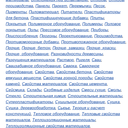
производства
,
Панели
,
Паркет
,
Перемычки
,
Песок
,
Пигменты
,
Пиломатериал
,
Питатели
,
Пластификаторы
для бетона
,
Пластифицирующие добавки
,
Плиты
,
Покрытия
,
Полимерное оборудование
,
Полимеры
,
Половое
покрытие
,
Полы
,
Прессовое оборудование
,
Приборы
,
Приспособления
,
Прогоны
,
Проектирование
,
Производства
,
Противоморозные добавки
,
Противопожарное оборудование
,
Прочие
,
Прочие, бетон
,
Прочие, замазки
,
Прочие, краски
,
Прочие, оборудование
,
Разновидности древесины
,
Разрушения материалов
,
Раствор
,
Ригеля
,
Сваи
,
Сваизабивное оборудование
,
Сварка
,
Сварочное
оборудование
,
Свойства
,
Свойства бетона
,
Свойства
вяжущих веществ
,
Свойства горной породы
,
Свойства
камней
,
Свойства материалов
,
Свойства цемента
,
Сейсмика
,
Склады
,
Скобяные изделия
,
Смеси сухие
,
Смолы
,
Стекло
,
Строительная химия
,
Строительные материалы
,
Суперпластификаторы
,
Сушильное оборудование
,
Сушка
,
Сушка, деревообработка
,
Сырье
,
Теория и расчет
конструкций
,
Тепловое оборудование
,
Тепловые свойства
материалов
,
Теплоизоляционные материалы
,
Теплоизоляционные свойства материалов
,