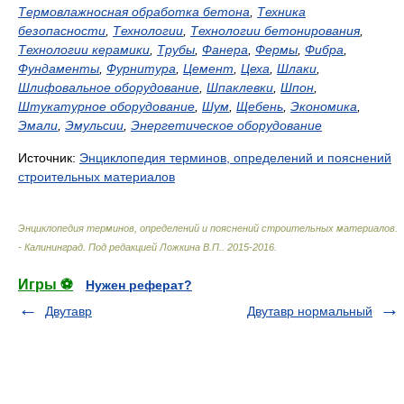
Термовлажносная обработка бетона
,
Техника
безопасности
,
Технологии
,
Технологии бетонирования
,
Технологии керамики
,
Трубы
,
Фанера
,
Фермы
,
Фибра
,
Фундаменты
,
Фурнитура
,
Цемент
,
Цеха
,
Шлаки
,
Шлифовальное оборудование
,
Шпаклевки
,
Шпон
,
Штукатурное оборудование
,
Шум
,
Щебень
,
Экономика
,
Эмали
,
Эмульсии
,
Энергетическое оборудование
Источник:
Энциклопедия терминов, определений и пояснений
строительных материалов
Энциклопедия терминов, определений и пояснений строительных материалов.
- Калининград
.
Под редакцией Ложкина В.П.
.
2015-2016
.
Игры ⚽
Нужен реферат?
Двутавр
Двутавр нормальный