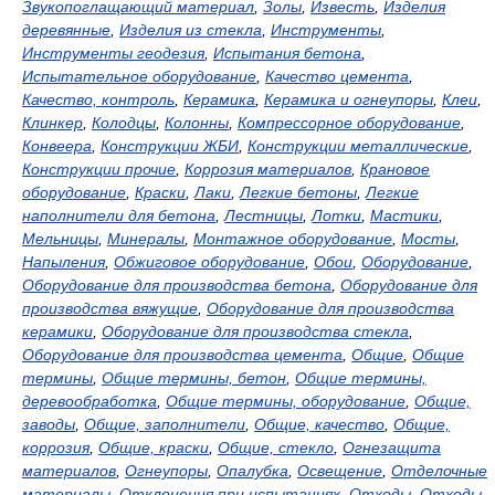
Звукопоглащающий материал
,
Золы
,
Известь
,
Изделия
деревянные
,
Изделия из стекла
,
Инструменты
,
Инструменты геодезия
,
Испытания бетона
,
Испытательное оборудование
,
Качество цемента
,
Качество, контроль
,
Керамика
,
Керамика и огнеупоры
,
Клеи
,
Клинкер
,
Колодцы
,
Колонны
,
Компрессорное оборудование
,
Конвеера
,
Конструкции ЖБИ
,
Конструкции металлические
,
Конструкции прочие
,
Коррозия материалов
,
Крановое
оборудование
,
Краски
,
Лаки
,
Легкие бетоны
,
Легкие
наполнители для бетона
,
Лестницы
,
Лотки
,
Мастики
,
Мельницы
,
Минералы
,
Монтажное оборудование
,
Мосты
,
Напыления
,
Обжиговое оборудование
,
Обои
,
Оборудование
,
Оборудование для производства бетона
,
Оборудование для
производства вяжущие
,
Оборудование для производства
керамики
,
Оборудование для производства стекла
,
Оборудование для производства цемента
,
Общие
,
Общие
термины
,
Общие термины, бетон
,
Общие термины,
деревообработка
,
Общие термины, оборудование
,
Общие,
заводы
,
Общие, заполнители
,
Общие, качество
,
Общие,
коррозия
,
Общие, краски
,
Общие, стекло
,
Огнезащита
материалов
,
Огнеупоры
,
Опалубка
,
Освещение
,
Отделочные
материалы
,
Отклонения при испытаниях
,
Отходы
,
Отходы