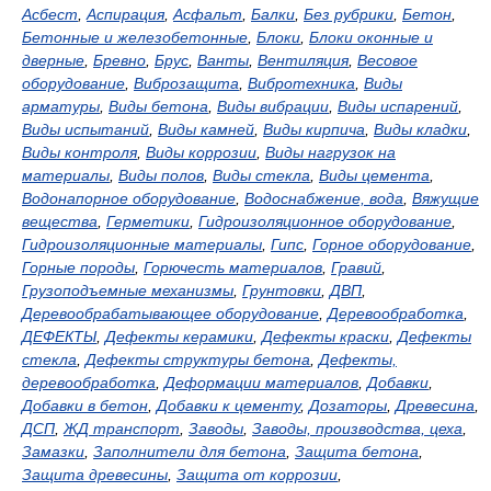
Асбест
,
Аспирация
,
Асфальт
,
Балки
,
Без рубрики
,
Бетон
,
Бетонные и железобетонные
,
Блоки
,
Блоки оконные и
дверные
,
Бревно
,
Брус
,
Ванты
,
Вентиляция
,
Весовое
оборудование
,
Виброзащита
,
Вибротехника
,
Виды
арматуры
,
Виды бетона
,
Виды вибрации
,
Виды испарений
,
Виды испытаний
,
Виды камней
,
Виды кирпича
,
Виды кладки
,
Виды контроля
,
Виды коррозии
,
Виды нагрузок на
материалы
,
Виды полов
,
Виды стекла
,
Виды цемента
,
Водонапорное оборудование
,
Водоснабжение, вода
,
Вяжущие
вещества
,
Герметики
,
Гидроизоляционное оборудование
,
Гидроизоляционные материалы
,
Гипс
,
Горное оборудование
,
Горные породы
,
Горючесть материалов
,
Гравий
,
Грузоподъемные механизмы
,
Грунтовки
,
ДВП
,
Деревообрабатывающее оборудование
,
Деревообработка
,
ДЕФЕКТЫ
,
Дефекты керамики
,
Дефекты краски
,
Дефекты
стекла
,
Дефекты структуры бетона
,
Дефекты,
деревообработка
,
Деформации материалов
,
Добавки
,
Добавки в бетон
,
Добавки к цементу
,
Дозаторы
,
Древесина
,
ДСП
,
ЖД транспорт
,
Заводы
,
Заводы, производства, цеха
,
Замазки
,
Заполнители для бетона
,
Защита бетона
,
Защита древесины
,
Защита от коррозии
,